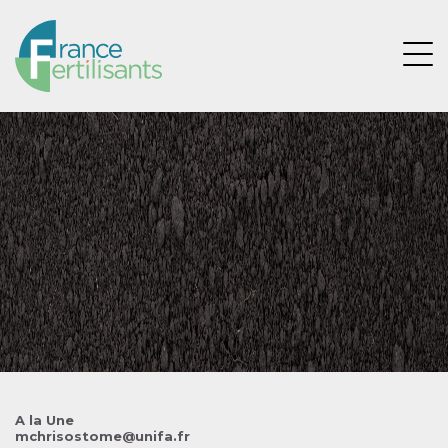
Aller
au
contenu
Ouvri
principal
Image
A la Une
mchrisostome@unifa.fr