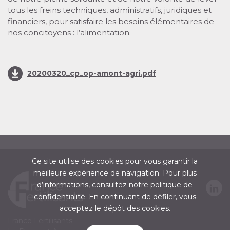
tous les freins techniques, administratifs, juridiques et
financiers, pour satisfaire les besoins élémentaires de
nos concitoyens : l’alimentation.
20200320_cp_op-amont-agri.pdf
Ce site utilise des cookies pour vous garantir la
meilleure expérience de navigation. Pour plus
Réseaux
d’informations, consultez notre
politique de
confidentialité
. En continuant de défiler, vous
sociaux
acceptez le dépôt des cookies.
France Fertilisants