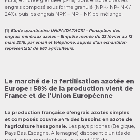
(43%) et l’urée granulée (34%). Sont ensuite cités les
engrais composé sous forme granulé (NPK- NP- NK /
24%), puis les engrais NPK – NP – NK de mélange.
[1]
Etude quantitative UNIFA/DATAGRI – Perception des
engrais minéraux azotés – Enquête menée du 23 février au 12
mars 2018, par email et téléphone, auprès d’un échantillon
représentatif de 667 agriculteurs.
Le marché de la fertilisation azotée en
Europe : 58% de la production vient de
France et de l’Union Européenne
La production française d’engrais azotés simples
et composés couvre 34% des besoins en azote de
l'agriculture hexagonale.
Les pays proches (Belgique,
Pays Bas, Espagne, Allemagne) disposent d'unités de
production importantes et assurent 16% de