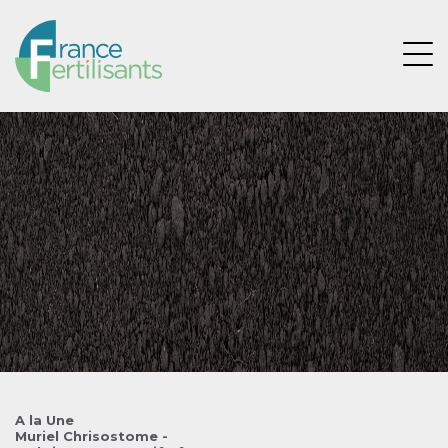
Aller
au
contenu
Ouvri
principal
Image
A la Une
Muriel Chrisostome -