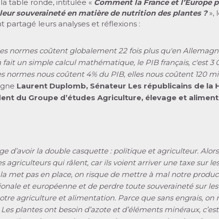
la table ronde, intitulée «
Comment la France et l’Europe 
 leur souveraineté en matière de nutrition des plantes ?
», 
t partagé leurs analyses et réflexions :
les normes coûtent globalement 22 fois plus qu'en Allemagne
on fait un simple calcul mathématique, le PIB français, c'est 3
 les normes nous coûtent 4% du PIB, elles nous coûtent 120 mil
igne
Laurent Duplomb, Sénateur Les républicains de la 
dent du Groupe d’études Agriculture, élevage et aliment
age d’avoir la double casquette : politique et agriculteur. Alors,
agriculteurs qui râlent, car ils voient arriver une taxe sur les
 la met pas en place, on risque de mettre à mal notre produc
ionale et européenne et de perdre toute souveraineté sur les 
otre agriculture et alimentation. Parce que sans engrais, on
 Les plantes ont besoin d’azote et d’éléments minéraux, c’es