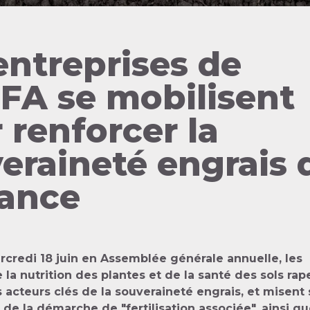
entreprises de
IFA se mobilisent
 renforcer la
eraineté engrais 
rance
credi 18 juin en Assemblée générale annuelle, les
e la nutrition des plantes et de la santé des sols rap
es acteurs clés de la souveraineté engrais, et misent 
n de la démarche de "fertilisation associée", ainsi qu