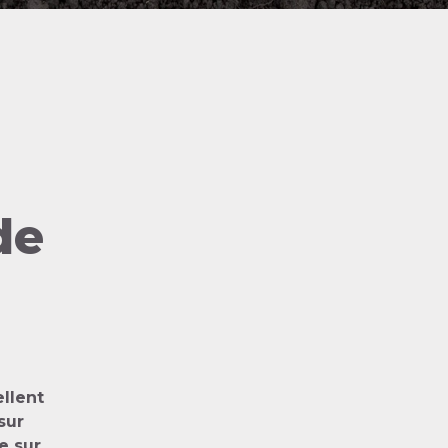
de
ellent
sur
e sur