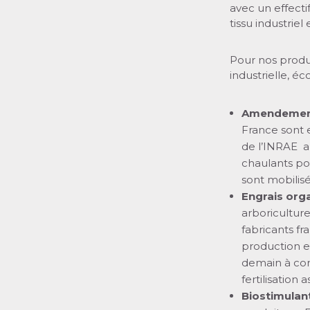
avec un effecti
tissu industriel
Pour nos produ
industrielle, 
Amendement
France sont e
de l’INRAE a 
chaulants pou
sont mobilisé
Engrais org
arboriculture
fabricants fr
production e
demain à con
fertilisation 
Biostimulan