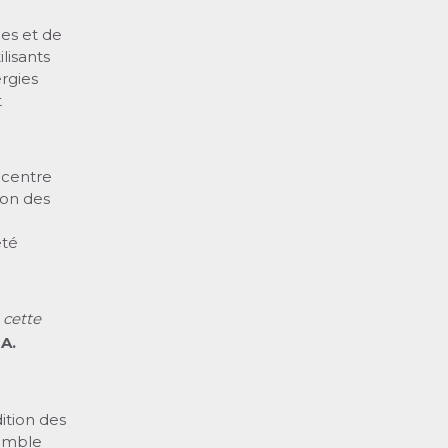
les et de
ilisants
ergies
t
u centre
ion des
eté
e cette
A.
ition des
semble