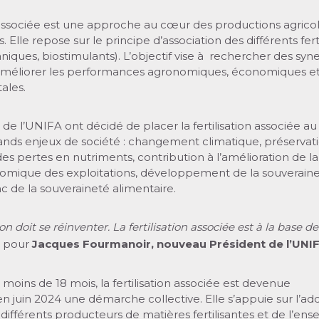
n associée est une approche au cœur des productions agrico
s. Elle repose sur le principe d’association des différents fert
niques, biostimulants).
L’objectif vise à rechercher des syn
améliorer les performances agronomiques, économiques e
ales.
 de l’UNIFA ont décidé de placer la fertilisation associée a
rands enjeux de société : changement climatique, préservat
 des pertes en nutriments, contribution à l’amélioration de la
nomique des exploitations, développement de la souverain
nc de la souveraineté alimentaire.
tion doit se réinventer. La fertilisation associée est à la base d
pour
Jacques Fourmanoir, nouveau Président de l’UNIF
a moins de 18 mois, la fertilisation associée est devenue
en juin 2024 une démarche collective. Elle s’appuie sur l’add
s différents producteurs de matières fertilisantes et de l’en