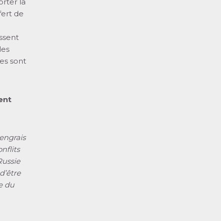
rter la
fert de
issent
les
es sont
ent
engrais
nflits
Russie
d’être
e du