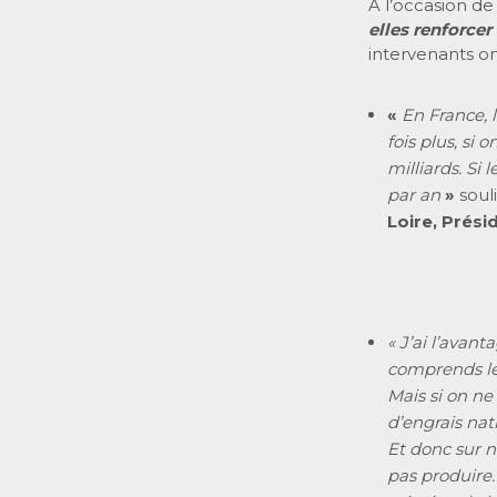
À l’occasion de 
elles renforcer
intervenants on
«
En France, 
fois plus, si 
milliards. Si
par an
»
soul
Loire, Prési
« J’ai l’avant
comprends les 
Mais si on ne
d’engrais nat
Et donc sur n
pas produire.