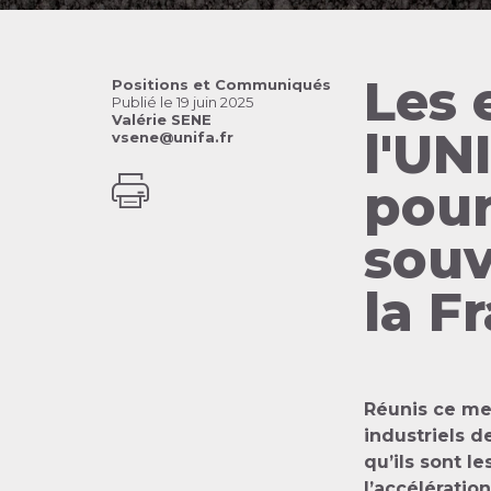
Les 
Positions et Communiqués
Publié le
19 juin 2025
Valérie SENE
l'UN
vsene@unifa.fr
pour
souv
la F
Réunis ce mer
industriels d
qu’ils sont l
l’accélératio