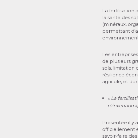
La fertilisatio
la santé des sol
(minéraux, orga
permettant d’
environnement
Les entreprises
de plusieurs g
sols, limitation
résilience éco
agricole, et do
« La fertilisa
réinvention »
,
Présentée il y 
officiellement 
savoir-faire de