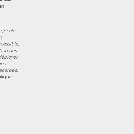
un
gricole
n
cessible,
tion des
 déployer
nos
xacerbée,
uligne