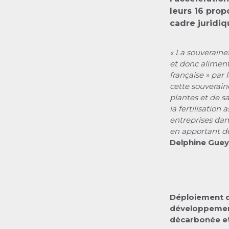
leurs 16 prop
cadre juridi
« La souveraine
et donc alimen
française » par 
cette souverain
plantes et de sa
la fertilisation
entreprises dan
en apportant de 
Delphine Guey,
Déploiement de 
développement
décarbonée et