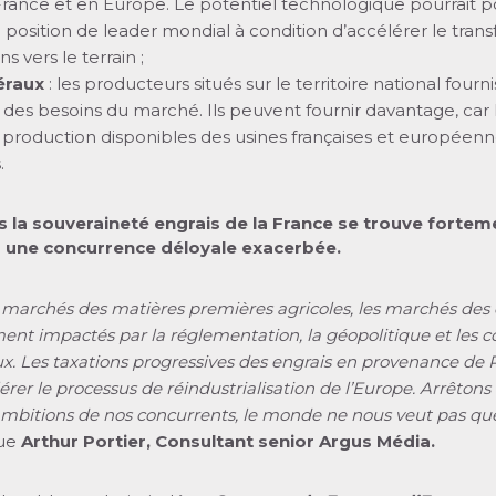
France et en Europe. Le potentiel technologique pourrait po
position de leader mondial à condition d’accélérer le trans
s vers le terrain ;
éraux
: les producteurs situés sur le territoire national fourn
 des besoins du marché. Ils peuvent fournir davantage, car 
 production disponibles des usines françaises et européenn
.
 la souveraineté engrais de la France se trouve fortem
 une concurrence déloyale exacerbée.
marchés des matières premières agricoles, les marchés des 
ent impactés par la réglementation, la géopolitique et les co
x. Les taxations progressives des engrais en provenance de 
érer le processus de réindustrialisation de l’Europe. Arrêtons 
 ambitions de nos concurrents, le monde ne nous veut pas qu
que
Arthur Portier, Consultant senior Argus Média.