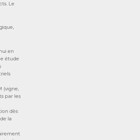
cts. Le
gique,
hui en
une étude
s
riels
 (vigne,
s par les
tion dès
de la
itairement