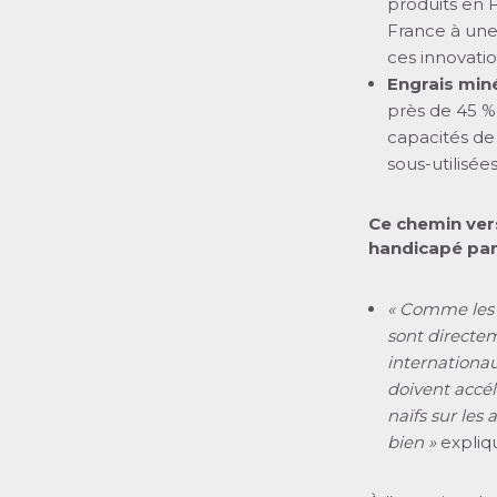
produits en 
France à une 
ces innovation
Engrais min
près de 45 %
capacités de
sous-utilisées
Ce chemin vers
handicapé par
« Comme les 
sont directem
internationau
doivent accél
naïfs sur les
bien »
expli