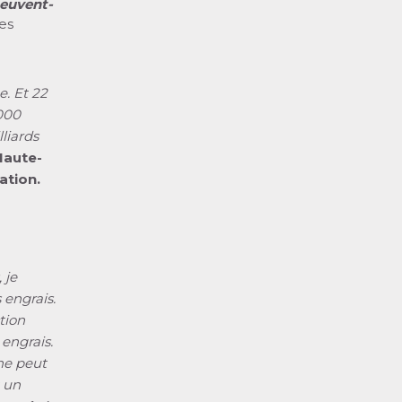
peuvent-
les
. Et 22
 000
liards
Haute-
ation.
 je
 engrais.
tion
engrais.
 ne peut
t un