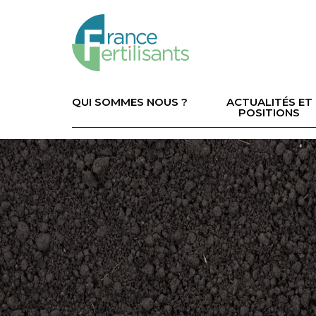
Aller
au
contenu
principal
Navigation
principale
QUI SOMMES NOUS ?
ACTUALITÉS ET
POSITIONS
Image