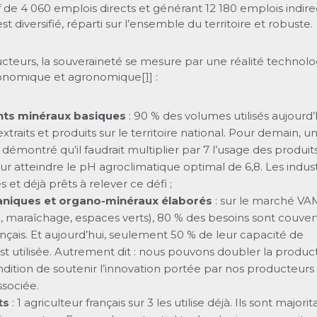
f de 4 060 emplois directs et générant 12 180 emplois indire
 est diversifié, réparti sur l’ensemble du territoire et robuste.
cteurs, la souveraineté se mesure par une réalité technolo
économique et agronomique
[1]
:
s minéraux basiques
: 90 % des volumes utilisés aujourd’
xtraits et produits sur le territoire national. Pour demain, 
démontré qu’il faudrait multiplier par 7 l’usage des produit
r atteindre le pH agroclimatique optimal de 6,8. Les indust
s et déjà prêts à relever ce défi ;
aniques et organo-minéraux élaborés
: sur le marché VAM
, maraîchage, espaces verts), 80 % des besoins sont couvert
ançais. Et aujourd’hui, seulement 50 % de leur capacité de
st utilisée. Autrement dit : nous pouvons doubler la produc
dition de soutenir l’innovation portée par nos producteurs 
associée.
ts
: 1 agriculteur français sur 3 les utilise déjà. Ils sont major