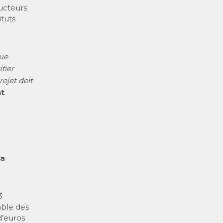
ducteurs
ituts
gue
fier
ojet doit
nt
la
3
mble des
 d’euros