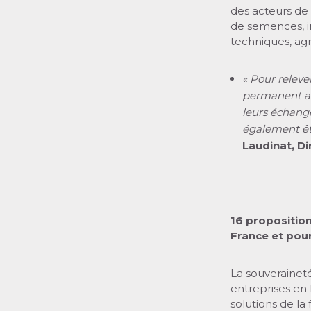
des acteurs de 
de semences, in
techniques, agr
« Pour releve
permanent ave
leurs échang
également êt
Laudinat, Di
16 proposition
France et pou
La souveraineté
entreprises en 
solutions de la 