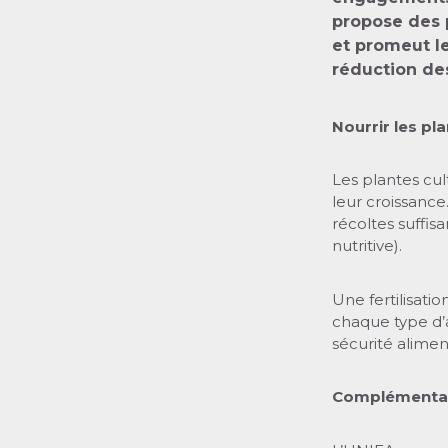
propose des p
et promeut le
réduction de
Nourrir les pl
Les plantes cul
leur croissance.
récoltes suffis
nutritive).
Une fertilisati
chaque type d’a
sécurité alimen
Complémentar