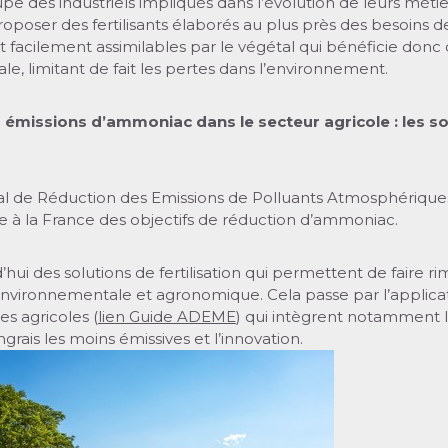
e des industriels impliqués dans l’évolution de leurs métie
roposer des fertilisants élaborés au plus près des besoins d
ont facilement assimilables par le végétal qui bénéficie donc
ale, limitant de fait les pertes dans l’environnement.
émissions d’ammoniac dans le secteur agricole : les so
al de Réduction des Emissions de Polluants Atmosphérique
 à la France des objectifs de réduction d’ammoniac.
d’hui des solutions de fertilisation qui permettent de faire ri
vironnementale et agronomique. Cela passe par l’applica
s agricoles (
lien Guide ADEME
) qui intègrent notamment l
grais les moins émissives et l’innovation.