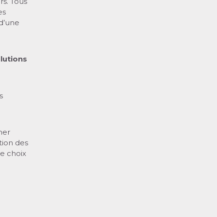
rs. Tous
es
 d’une
lutions
s
mer
tion des
e choix