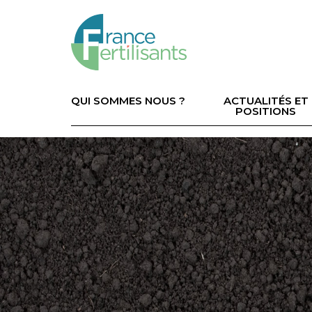
Aller
au
contenu
principal
Navigation
principale
QUI SOMMES NOUS ?
ACTUALITÉS ET
POSITIONS
Image