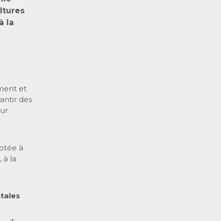
ltures
à la
ment et
rantir des
eur
aptée à
 à la
tales