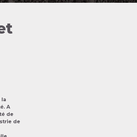
et
 la
é. A
ité de
strie de
lle