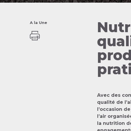
Nutr
A la Une
quali
prod
prat
Avec des cons
qualité de l’
l’occasion de
l’air organis
la nutrition 
engagements p