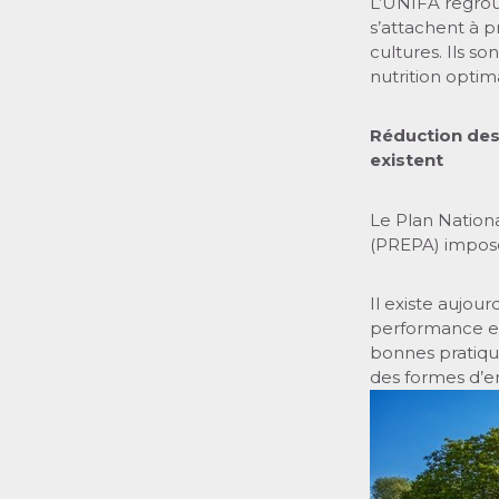
L’UNIFA regroup
s’attachent à p
cultures. Ils s
nutrition optim
Réduction des 
existent
Le Plan Nation
(PREPA) impose
Il existe aujour
performance en
bonnes pratique
des formes d’en