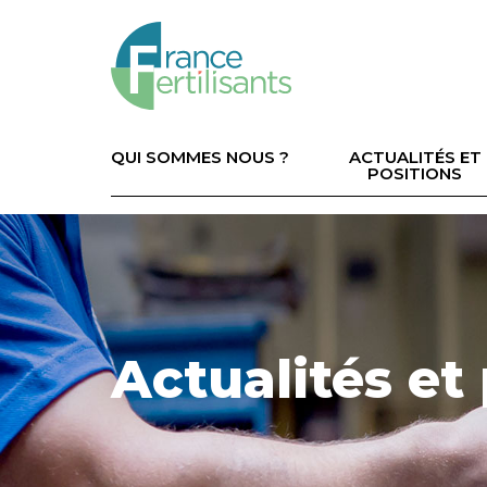
Aller
au
contenu
principal
Navigation
principale
QUI SOMMES NOUS ?
ACTUALITÉS ET
POSITIONS
Image
Actualités et