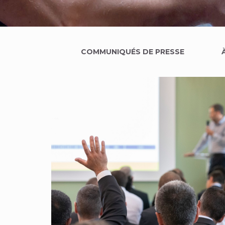
Filtres
COMMUNIQUÉS DE PRESSE
actualités
et
positions