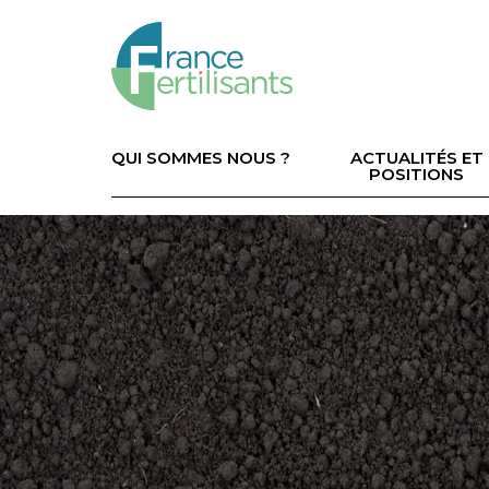
Aller
au
contenu
principal
Navigation
principale
QUI SOMMES NOUS ?
ACTUALITÉS ET
POSITIONS
Image