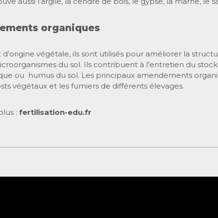
uve aussi l’argile, la cendre de bois, le gypse, la marne, le 
ements organiques
’origine végétale, ils sont utilisés pour améliorer la structu
microorganismes du sol. Ils contribuent à l’entretien du stoc
ique ou humus du sol. Les principaux amendements organ
ts végétaux et les fumiers de différents élevages.
plus :
fertilisation-edu.fr