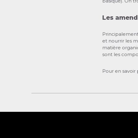
basique). On tro
Les amend
Principalement d
et nourrir les 
matière organ
sont les compos
Pour en savoir 