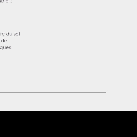
sable…
re du sol
k de
iques