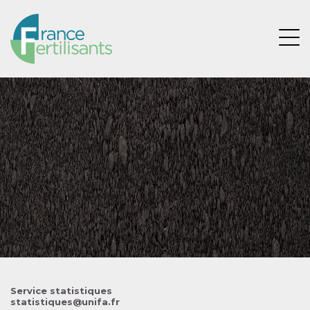
Aller
au
contenu
Ouvri
principal
Image
Service statistiques
statistiques@unifa.fr